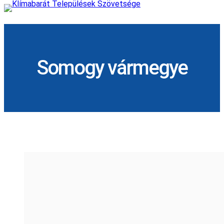
Skip
to
content
Somogy vármegye