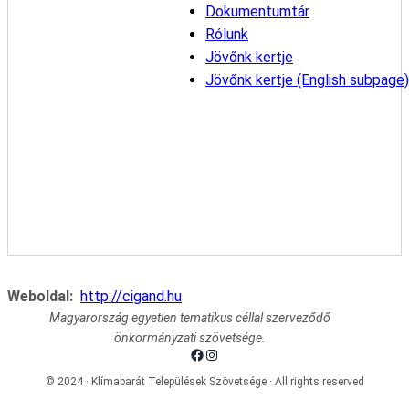
Dokumentumtár
Rólunk
Jövőnk kertje
Jövőnk kertje (English subpage)
Weboldal:
http://cigand.hu
Magyarország egyetlen tematikus céllal szerveződő
önkormányzati szövetsége.
Facebook
Instagram
© 2024 · Klímabarát Települések Szövetsége · All rights reserved