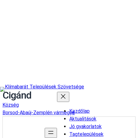
Cigánd
Község
Kezdőlap
Borsod-Abaúj-Zemplén vármegye
Aktualitások
Jó gyakorlatok
Tagtelepülések