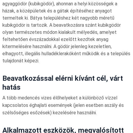
agyaggödör (kubikgödör), ahonnan a helyi közösségek a
házak, a középületek és a gátak építéséhez anyagot
termeltek ki. Bátya településhez két nagyobb méretű
kubikgödör is tartozik. A beavatkozásra szánt kubikgödör
olyan természetes módon kialakult mélyedés, amelyet
feltehetően évszázadokkal ezelőtt kezdtek anyag
kitermelésére használni. A gödör jelenleg kezeletlen,
elhagyott, illegális hulladéklerakóként működik és a település
tulajdonát képezi.
Beavatkozással elérni kívánt cél, várt
hatás
A több medencés vizes élőhelyeket a különböző vízzel
kapcsolatos éghajlati események (jelen esetben aszály és
szélsőséges esőzések) kezelésére használni.
Alkalmazott eszközök, megvalósított