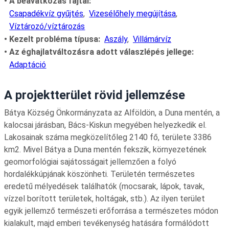
A beavatkozás fajtái
Csapadékvíz gyűjtés
Vizesélőhely megújítása
Víztározó/víztározás
Kezelt probléma típusa
Aszály
Villámárvíz
Az éghajlatváltozásra adott válaszlépés jellege
Adaptáció
A projektterület rövid jellemzése
Bátya Község Önkormányzata az Alföldön, a Duna mentén, a
kalocsai járásban, Bács-Kiskun megyében helyezkedik el.
Lakosainak száma megközelítőleg 2140 fő, területe 3386
km2. Mivel Bátya a Duna mentén fekszik, környezetének
geomorfológiai sajátosságait jellemzően a folyó
hordalékkúpjának köszönheti. Területén természetes
eredetű mélyedések találhatók (mocsarak, lápok, tavak,
vízzel borított területek, holtágak, stb.). Az ilyen terület
egyik jellemző természeti erőforrása a természetes módon
kialakult, majd emberi tevékenység hatására formálódott