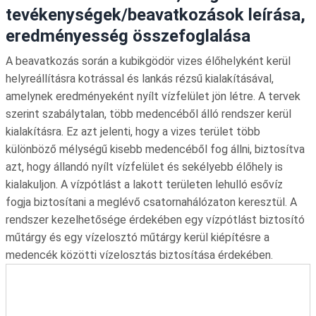
tevékenységek/beavatkozások leírása,
eredményesség összefoglalása
A beavatkozás során a kubikgödör vizes élőhelyként kerül
helyreállításra kotrással és lankás rézsű kialakításával,
amelynek eredményeként nyílt vízfelület jön létre. A tervek
szerint szabálytalan, több medencéből álló rendszer kerül
kialakításra. Ez azt jelenti, hogy a vizes terület több
különböző mélységű kisebb medencéből fog állni, biztosítva
azt, hogy állandó nyílt vízfelület és sekélyebb élőhely is
kialakuljon. A vízpótlást a lakott területen lehulló esővíz
fogja biztosítani a meglévő csatornahálózaton keresztül. A
rendszer kezelhetősége érdekében egy vízpótlást biztosító
műtárgy és egy vízelosztó műtárgy kerül kiépítésre a
medencék közötti vízelosztás biztosítása érdekében.