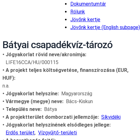
Dokumentumtár
Rólunk
Jövőnk kertje
Jövőnk kertje (English subpage)
Bátyai csapadékvíz-tározó
Jógyakorlat rövid neve/akronímja
LIFE16CCA/HU/000115
• A projekt teljes költségvetése, finanszírozása (EUR,
HUF):
n.a.
Jógyakorlat helyszíne
Magyarország
Vármegye (megye) neve
Bács-Kiskun
Település neve
Bátya
A projektterület domborzati jellemzője
Síkvidéki
Jógyakorlat helyszínének elsődleges jellege
Erdős terület
Vízgyűjtő-területi