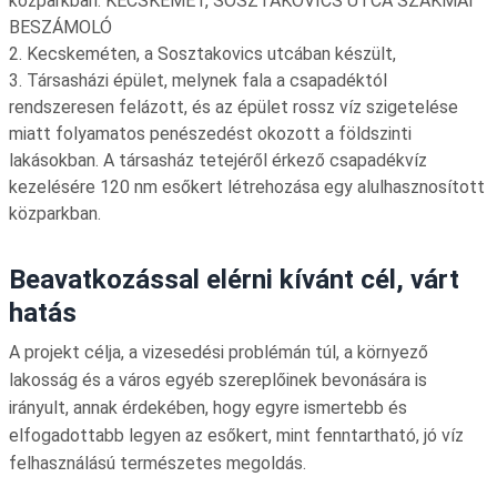
közparkban. KECSKEMÉT, SOSZTAKOVICS UTCA SZAKMAI
BESZÁMOLÓ
2. Kecskeméten, a Sosztakovics utcában készült,
3. Társasházi épület, melynek fala a csapadéktól
rendszeresen felázott, és az épület rossz víz szigetelése
miatt folyamatos penészedést okozott a földszinti
lakásokban. A társasház tetejéről érkező csapadékvíz
kezelésére 120 nm esőkert létrehozása egy alulhasznosított
közparkban.
Beavatkozással elérni kívánt cél, várt
hatás
A projekt célja, a vizesedési problémán túl, a környező
lakosság és a város egyéb szereplőinek bevonására is
irányult, annak érdekében, hogy egyre ismertebb és
elfogadottabb legyen az esőkert, mint fenntartható, jó víz
felhasználású természetes megoldás.