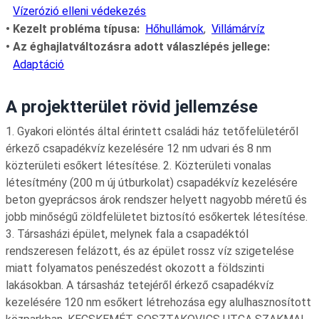
Vízerózió elleni védekezés
Kezelt probléma típusa
Hőhullámok
Villámárvíz
Az éghajlatváltozásra adott válaszlépés jellege
Adaptáció
A projektterület rövid jellemzése
1. Gyakori elöntés által érintett családi ház tetőfelületéről
érkező csapadékvíz kezelésére 12 nm udvari és 8 nm
közterületi esőkert létesítése. 2. Közterületi vonalas
létesítmény (200 m új útburkolat) csapadékvíz kezelésére
beton gyeprácsos árok rendszer helyett nagyobb méretű és
jobb minőségű zöldfelületet biztosító esőkertek létesítése.
3. Társasházi épület, melynek fala a csapadéktól
rendszeresen felázott, és az épület rossz víz szigetelése
miatt folyamatos penészedést okozott a földszinti
lakásokban. A társasház tetejéről érkező csapadékvíz
kezelésére 120 nm esőkert létrehozása egy alulhasznosított