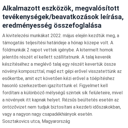
Alkalmazott eszközök, megvalósított
tevékenységek/beavatkozások leírása,
eredményesség összefoglalása
A kivitelezési munkákat 2022. május elején kezdtük meg, a
támogatás teljesítési határideje a hónap közepe volt. A
földmunkák 2 napot vettek igénybe. A kitermelt homok
jelentős részét el kellett szállítatnunk. A talaj keverék
készítéséhez a meglévő talaj egy részét kevertük össze
növényi komposzttal, majd ezt gépi erővel visszatettünk az
esőkertbe, amit ezt követően kézi erővel a tóépítéshez
hasonló szerkezetben igazítottunk el. Figyelmet kell
fordítani a különböző mélységű szintek sík felületeire, mivel
a növények itt kapnak helyet. Rézsűs beültetés esetén az
öntözővizet nem tudjuk biztosítani a kezdeti időszakokban,
vagy a nagyon nagy csapadékhiányok esetén.
Sosztakovics utca, Magyarország