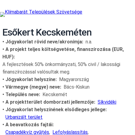
Esőkert Kecskeméten
Jógyakorlat rövid neve/akronímja
n.a.
• A projekt teljes költségvetése, finanszírozása (EUR,
HUF):
A fejlesztések 50% önkormányzati, 50% civil / lakossági
finanszírozással valósultak meg.
Jógyakorlat helyszíne
Magyarország
Vármegye (megye) neve
Bács-Kiskun
Település neve
Kecskemét
A projektterület domborzati jellemzője
Síkvidéki
Jógyakorlat helyszínének elsődleges jellege
Urbanizált terület
A beavatkozás fajtái
Csapadékvíz gyűjtés
Lefolyáslassítás