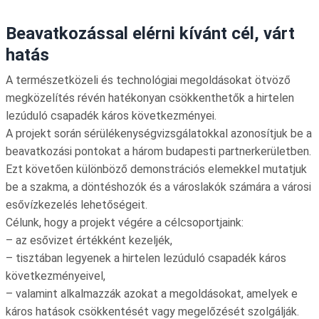
Beavatkozással elérni kívánt cél, várt
hatás
A természetközeli és technológiai megoldásokat ötvöző
megközelítés révén hatékonyan csökkenthetők a hirtelen
lezúduló csapadék káros következményei.
A projekt során sérülékenységvizsgálatokkal azonosítjuk be a
beavatkozási pontokat a három budapesti partnerkerületben.
Ezt követően különböző demonstrációs elemekkel mutatjuk
be a szakma, a döntéshozók és a városlakók számára a városi
esővízkezelés lehetőségeit.
Célunk, hogy a projekt végére a célcsoportjaink:
– az esővizet értékként kezeljék,
– tisztában legyenek a hirtelen lezúduló csapadék káros
következményeivel,
– valamint alkalmazzák azokat a megoldásokat, amelyek e
káros hatások csökkentését vagy megelőzését szolgálják.