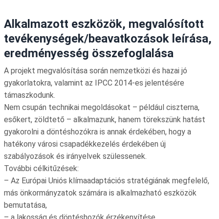
Alkalmazott eszközök, megvalósított
tevékenységek/beavatkozások leírása,
eredményesség összefoglalása
A projekt megvalósítása során nemzetközi és hazai jó
gyakorlatokra, valamint az IPCC 2014-es jelentésére
támaszkodunk.
Nem csupán technikai megoldásokat – például ciszterna,
esőkert, zöldtető – alkalmazunk, hanem törekszünk hatást
gyakorolni a döntéshozókra is annak érdekében, hogy a
hatékony városi csapadékkezelés érdekében új
szabályozások és irányelvek szülessenek.
További célkitűzések:
– Az Európai Uniós klímaadaptációs stratégiának megfelelő,
más önkormányzatok számára is alkalmazható eszközök
bemutatása,
– a lakosság és döntéshozók érzékenyítése,