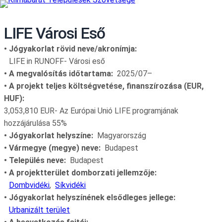
LIFE Városi Eső
Jógyakorlat rövid neve/akronímja
LIFE in RUNOFF- Városi eső
• A megvalósítás időtartama:
2025/07
–
• A projekt teljes költségvetése, finanszírozása (EUR,
HUF):
3,053,810 EUR- Az Európai Unió LIFE programjának
hozzájárulása 55%
Jógyakorlat helyszíne
Magyarország
Vármegye (megye) neve
Budapest
Település neve
Budapest
A projektterület domborzati jellemzője
Dombvidéki
Síkvidéki
Jógyakorlat helyszínének elsődleges jellege
Urbanizált terület