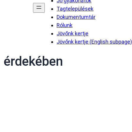
Jó gyakorlatok
Tagtelepülések
Dokumentumtár
Rólunk
Jövőnk kertje
Jövőnk kertje (English subpage)
m érdekében