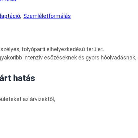
daptáció
Szemléletformálás
szélyes, folyóparti elhelyezkedésű terület.
e gyakoribb intenzív esőzéseknek és gyors hóolvadásnak,
várt hatás
ületeket az árvizektől,