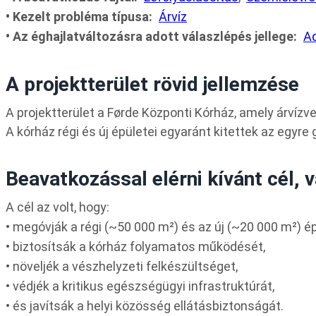
Kezelt probléma típusa
Árvíz
Az éghajlatváltozásra adott válaszlépés jellege
A
A projektterület rövid jellemzése
A projektterület a Førde Központi Kórház, amely árvízve
A kórház régi és új épületei egyaránt kitettek az egyr
Beavatkozással elérni kívánt cél, 
A cél az volt, hogy:
• megóvják a régi (~50 000 m²) és az új (~20 000 m²) ép
• biztosítsák a kórház folyamatos működését,
• növeljék a vészhelyzeti felkészültséget,
• védjék a kritikus egészségügyi infrastruktúrát,
• és javítsák a helyi közösség ellátásbiztonságát.