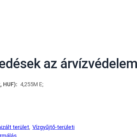
zkedések az árvízvédele
, HUF):
4,255M E;
izált terület
Vízgyűjtő-területi
ormálás