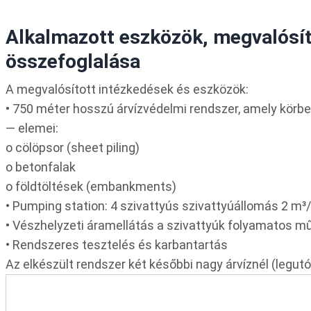
Alkalmazott eszközök, megvalósí
összefoglalása
A megvalósított intézkedések és eszközök:
• 750 méter hosszú árvízvédelmi rendszer, amely körbeöl
— elemei:
o cölöpsor (sheet piling)
o betonfalak
o földtöltések (embankments)
• Pumping station: 4 szivattyús szivattyúállomás 2 m³
• Vészhelyzeti áramellátás a szivattyúk folyamatos 
• Rendszeres tesztelés és karbantartás
Az elkészült rendszer két későbbi nagy árvíznél (legu