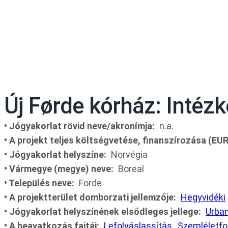
Új Førde kórház: Inté
Jógyakorlat rövid neve/akronímja
n.a.
• A projekt teljes költségvetése, finanszírozása (EUR
Jógyakorlat helyszíne
Norvégia
Vármegye (megye) neve
Boreal
Település neve
Forde
A projektterület domborzati jellemzője
Hegyvidéki
Jógyakorlat helyszínének elsődleges jellege
Urban
A beavatkozás fajtái
Lefolyáslassítás
Szemléletf