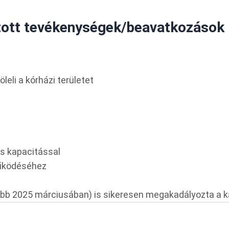
tott tevékenységek/beavatkozások 
eli a kórházi területet
/s kapacitással
működéséhez
tóbb 2025 márciusában) is sikeresen megakadályozta a k