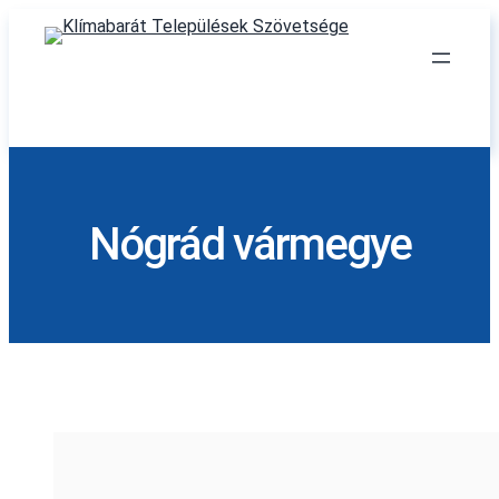
Skip
to
content
Nógrád vármegye