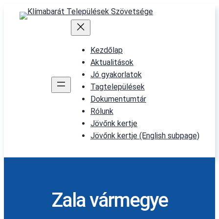
Skip
to
content
Kezdőlap
Aktualitások
Jó gyakorlatok
Tagtelepülések
Dokumentumtár
Rólunk
Jövőnk kertje
Jövőnk kertje (English subpage)
Zala vármegye