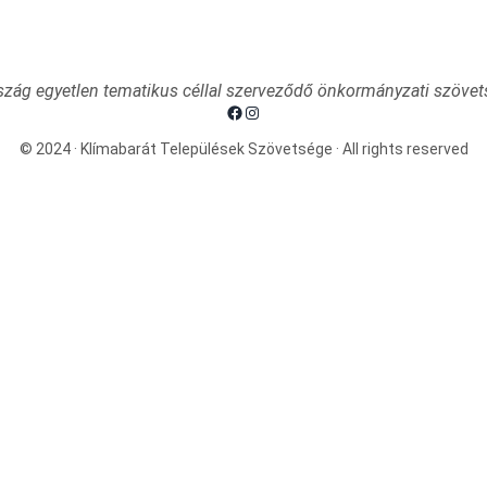
zág egyetlen tematikus céllal szerveződő önkormányzati szövet
Facebook
Instagram
© 2024 · Klímabarát Települések Szövetsége · All rights reserved