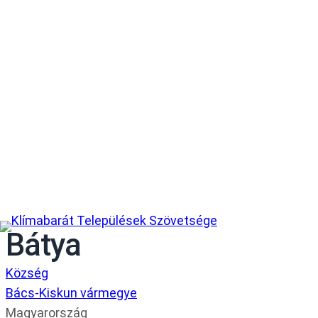
Bátya
Község
Bács-Kiskun vármegye
Magyarország