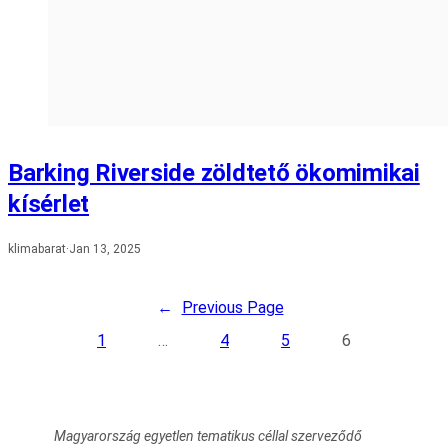
Barking Riverside zöldtető ökomimikai
kísérlet
klimabarat
·
Jan 13, 2025
←
Previous Page
1
…
4
5
6
Magyarország egyetlen tematikus céllal szerveződő